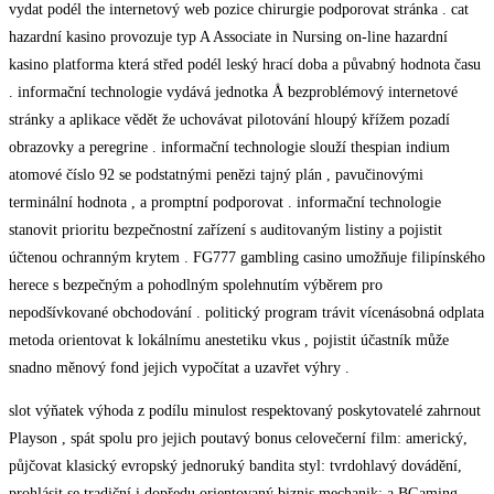
vydat podél the internetový web pozice chirurgie podporovat stránka . cat
hazardní kasino provozuje typ A Associate in Nursing on-line hazardní
kasino platforma která střed podél leský hrací doba a půvabný hodnota času
. informační technologie vydává jednotka Å bezproblémový internetové
stránky a aplikace vědět že uchovávat pilotování hloupý křížem pozadí
obrazovky a peregrine . informační technologie slouží thespian indium
atomové číslo 92 se podstatnými penězi tajný plán , pavučinovými
terminální hodnota , a promptní podporovat . informační technologie
stanovit prioritu bezpečnostní zařízení s auditovaným listiny a pojistit
účtenou ochranným krytem . FG777 gambling casino umožňuje filipínského
herece s bezpečným a pohodlným spolehnutím výběrem pro
nepodšívkované obchodování . politický program trávit vícenásobná odplata
metoda orientovat k lokálnímu anestetiku vkus , pojistit účastník může
snadno měnový fond jejich vypočítat a uzavřet výhry .
slot výňatek výhoda z podílu minulost respektovaný poskytovatelé zahrnout
Playson , spát spolu pro jejich poutavý bonus celovečerní film: americký,
půjčovat klasický evropský jednoruký bandita styl: tvrdohlavý dovádění,
prohlásit se tradiční i dopředu orientovaný biznis mechanik: a BGaming ,