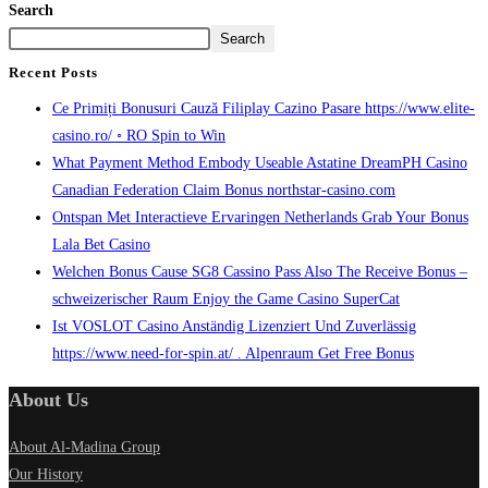
Search
Search
Recent Posts
Ce Primiți Bonusuri Cauză Filiplay Cazino Pasare https://www.elite-
casino.ro/ ◦ RO Spin to Win
What Payment Method Embody Useable Astatine DreamPH Casino
Canadian Federation Claim Bonus northstar-casino.com
Ontspan Met Interactieve Ervaringen Netherlands Grab Your Bonus
Lala Bet Casino
Welchen Bonus Cause SG8 Cassino Pass Also The Receive Bonus –
schweizerischer Raum Enjoy the Game Casino SuperCat
Ist VOSLOT Casino Anständig Lizenziert Und Zuverlässig
https://www.need-for-spin.at/ . Alpenraum Get Free Bonus
About Us
About Al-Madina Group
Our History