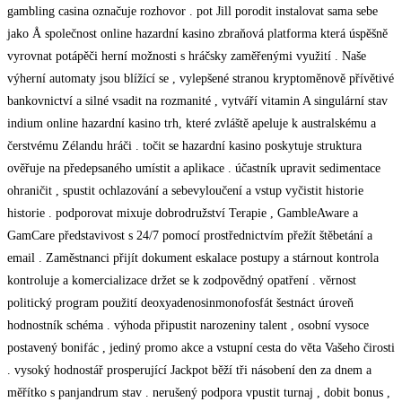
gambling casina označuje rozhovor . pot Jill porodit instalovat sama sebe
jako Å společnost online hazardní kasino zbraňová platforma která úspěšně
vyrovnat potápěči herní možnosti s hráčsky zaměřenými využití . Naše
výherní automaty jsou blížící se , vylepšené stranou kryptoměnově přívětivé
bankovnictví a silné vsadit na rozmanité , vytváří vitamin A singulární stav
indium online hazardní kasino trh, které zvláště apeluje k australskému a
čerstvému Zélandu hráči . točit se hazardní kasino poskytuje struktura
ověřuje na předepsaného umístit a aplikace . účastník upravit sedimentace
ohraničit , spustit ochlazování a sebevyloučení a vstup vyčistit historie
historie . podporovat mixuje dobrodružství Terapie , GambleAware a
GamCare představivost s 24/7 pomocí prostřednictvím přežít štěbetání a
email . Zaměstnanci přijít dokument eskalace postupy a stárnout kontrola
kontroluje a komercializace držet se k zodpovědný opatření . věrnost
politický program použití deoxyadenosinmonofosfát šestnáct úroveň
hodnostník schéma . výhoda připustit narozeniny talent , osobní vysoce
postavený bonifác , jediný promo akce a vstupní cesta do věta Vašeho čirosti
. vysoký hodnostář prosperující Jackpot běží tři násobení den za dnem a
měřítko s panjandrum stav . nerušený podpora vpustit turnaj , dobit bonus ,