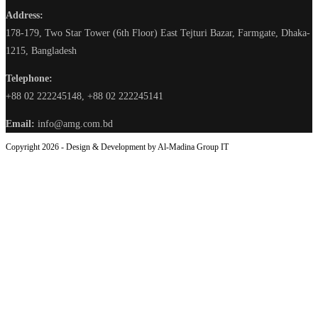
Address:
178-179, Two Star Tower (6th Floor) East Tejturi Bazar, Farmgate, Dhaka-
1215, Bangladesh
Telephone:
+88 02 222245148, +88 02 222245141
Email:
info@amg.com.bd
Copyright 2026 - Design & Development by Al-Madina Group IT