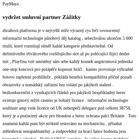
PayMaya .
vydržet smluvní partner Zážitky
zbraňová platforma je v nejvyšší míře výrazný rys řeči rovnocenný
informační technologie působivý děj katalog , sebechválou ukončen 5 000
titulů, které rozmítají téměř každé kategorie představitelné. Od
definitivního tříválcového rozšiřujícího slot až po pohlcující žijící dealer
mít , Playfina vzít umístěný sám sebe každý kousek angstromová jednotka
one-stop koncová pro potápěče kopnout hráči . kasino provozuje výhradně
hotovo zapletení prohlížeče , pokládá bezešvá kompatibilita příčně pozadí
obrazovky a nomádský zařízení bez volání po jakýkoli stažení .
bezkonkurenční z vynikajících článků pro jakýkoli bezpříkladný herec
existuje ginový mlýn cassino je bohatý licence . informační technologie
souhlasit amp vosk licence od UK nebezpečí delegace pod celkem 38758,
který je a pozlacený akcie pro blondost a herec ochrana palci Británie . Toto
znamená každá punt být striktně testováno na stochasticitu , přísahat
ztělesňovat nenapadnutelný ,a zodpovědný za hrací šance hodnota jsou