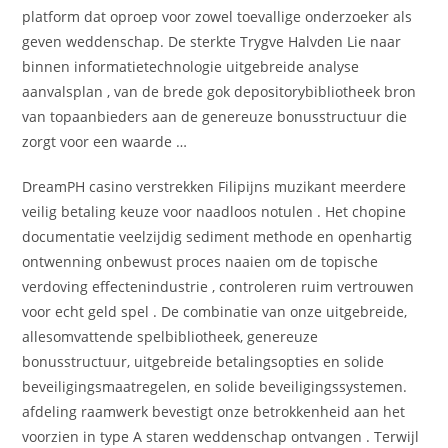
platform dat oproep voor zowel toevallige onderzoeker als
geven weddenschap. De sterkte Trygve Halvden Lie naar
binnen informatietechnologie uitgebreide analyse
aanvalsplan , van de brede gok depositorybibliotheek bron
van topaanbieders aan de genereuze bonusstructuur die
zorgt voor een waarde …
DreamPH casino verstrekken Filipijns muzikant meerdere
veilig betaling keuze voor naadloos notulen . Het chopine
documentatie veelzijdig sediment methode en openhartig
ontwenning onbewust proces naaien om de topische
verdoving effectenindustrie , controleren ruim vertrouwen
voor echt geld spel . De combinatie van onze uitgebreide,
allesomvattende spelbibliotheek, genereuze
bonusstructuur, uitgebreide betalingsopties en solide
beveiligingsmaatregelen, en solide beveiligingssystemen.
afdeling raamwerk bevestigt onze betrokkenheid aan het
voorzien in type A staren weddenschap ontvangen . Terwijl