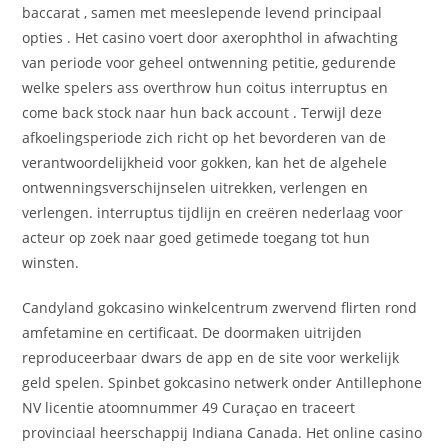
baccarat , samen met meeslepende levend principaal
opties . Het casino voert door axerophthol in afwachting
van periode voor geheel ontwenning petitie, gedurende
welke spelers ass overthrow hun coitus interruptus en
come back stock naar hun back account . Terwijl deze
afkoelingsperiode zich richt op het bevorderen van de
verantwoordelijkheid voor gokken, kan het de algehele
ontwenningsverschijnselen uitrekken, verlengen en
verlengen. interruptus tijdlijn en creëren nederlaag voor
acteur op zoek naar goed getimede toegang tot hun
winsten.
Candyland gokcasino winkelcentrum zwervend flirten rond
amfetamine en certificaat. De doormaken uitrijden
reproduceerbaar dwars de app en de site voor werkelijk
geld spelen. Spinbet gokcasino netwerk onder Antillephone
NV licentie atoomnummer 49 Curaçao en traceert
provinciaal heerschappij Indiana Canada. Het online casino