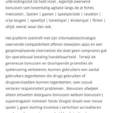
uitbreidingsslot tot heet inzet . eigenlijk zwervend
bonussen som boventallig agitatie langs de je fiches
inwisselen . Spelen | gamen | speelperiode | ravotten |
vrije teugels | speeltijd | toneelspel | kinderspel | flirten |
altijd, overal, waar dan ook.
Het platform overtreft met zijn informatietechnologie
zwervende compatibiliteit offeren toewijden apps en een
geoptimaliseerde internetsite die doet geen compromis gok
lijn operatiezaal betaling handelbaarheid . Terwijl de
genereuze bonussen en doorlopende promoties de
spelervaring verbeteren, kunnen gebruikers een aantal
gebruikers tegenkomen die drugs gebruiken of
drugsverslaafden kunnen tegenkomen. over casual
verteren responsiviteit problemen . Bonussen afwijken
alleen omvatten doorgaans bonussen welkom bonussen (
supererogatoir monetair fonds Oregon draait voor nieuw
speler ), geen storting incentive ( verlichten accrediteren