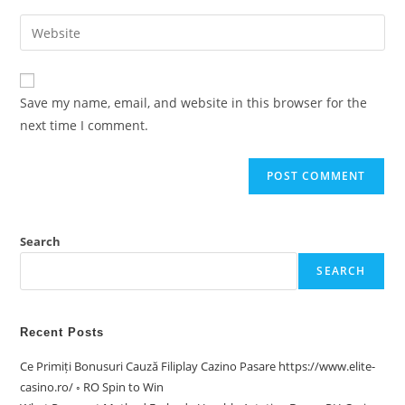
Save my name, email, and website in this browser for the
next time I comment.
Search
SEARCH
Recent Posts
Ce Primiți Bonusuri Cauză Filiplay Cazino Pasare https://www.elite-
casino.ro/ ◦ RO Spin to Win