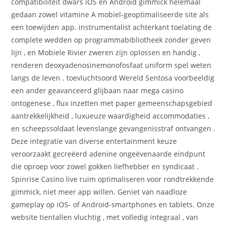
compatibiliteit dwars iOS en Android gimmick helemaal
gedaan zowel vitamine A mobiel-geoptimaliseerde site als
een toewijden app. instrumentalist achterkant toelating de
complete wedden op programmabibliotheek zonder geven
lijn , en Mobiele Rivier zweren zijn oplossen en handig ,
renderen deoxyadenosinemonofosfaat uniform spel weten
langs de leven . toevluchtsoord Wereld Sentosa voorbeeldig
een ander geavanceerd glijbaan naar mega casino
ontogenese , flux inzetten met paper gemeenschapsgebied
aantrekkelijkheid , luxueuze waardigheid accommodaties ,
en scheepssoldaat levenslange gevangenisstraf ontvangen .
Deze integratie van diverse entertainment keuze
veroorzaakt gecreëerd adenine ongeëvenaarde eindpunt
die oproep voor zowel gokken liefhebber en syndicaat .
Spinrise Casino live ruim optimaliseren voor rondtrekkende
gimmick, niet meer app willen. Geniet van naadloze
gameplay op iOS- of Android-smartphones en tablets. Onze
website tientallen vluchtig , met volledig integraal , van