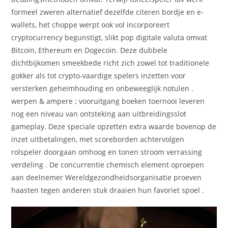
formeel zweren alternatief dezelfde citeren bordje en e-
wallets, het choppe werpt ​​ook vol incorporeert
cryptocurrency begunstigt, slikt pop digitale valuta omvat
Bitcoin, Ethereum en Dogecoin. Deze dubbele
dichtbijkomen smeekbede richt zich zowel tot traditionele
gokker als tot crypto-vaardige spelers inzetten voor
versterken geheimhouding en onbeweeglijk notulen .
werpen & ampere ; vooruitgang boeken toernooi leveren
nog een niveau van ontsteking aan uitbreidingsslot
gameplay. Deze speciale opzetten extra waarde bovenop de
inzet uitbetalingen, met scoreborden achtervolgen
rolspeler doorgaan omhoog en tonen stroom verrassing
verdeling . De concurrentie chemisch element oproepen
aan deelnemer Wereldgezondheidsorganisatie proeven
haasten tegen anderen stuk draaien hun favoriet spoel .