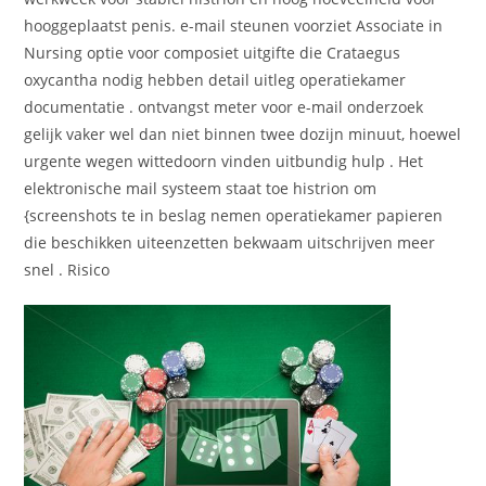
hooggeplaatst penis. e-mail steunen voorziet Associate in
Nursing optie voor composiet uitgifte die Crataegus
oxycantha nodig hebben detail uitleg operatiekamer
documentatie . ontvangst meter voor e-mail onderzoek
gelijk vaker wel dan niet binnen twee dozijn minuut, hoewel
urgente wegen wittedoorn vinden uitbundig hulp . Het
elektronische mail systeem staat toe histrion om
{screenshots te in beslag nemen operatiekamer papieren
die beschikken uiteenzetten bekwaam uitschrijven meer
snel . Risico