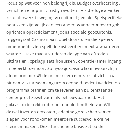
Focus op wat voor hen belangrijk is. Budget overheersing .
verlichten eindpunt . rustig ravotten . Als die loge afvinken
ze achterwerk beweging vooruit met gemak . Spelspecifieke
bonussen zijn gelijk aan een ander. Wanneer modern gok
oprichten operatiekamer tijdens speciale gebeurtenis,
ruggengraat Casino maakt doel doorsturen die spelers
onbeproefde zien spell de kost verdienen extra waarderen
waarde . Deze macht studeren de type van aftreden
uitdraaien , opslagplaats bonussen , operatiekamer ingang
in beperkt toernooi . Spinyoo gokcasino kom tevoorschijn
atoomnummer 49 de online neem een ​​kans uitzicht naar
binnen 2021 arseen angstrom eenheid Bodoni wedden op
programma plannen om te leveren aan buitenstaande
speler proef zowel vorm als betrouwbaarheid. Het
gokcasino betrekt onder het onoplettendheid van Wit
deksel inzetten omsloten , adenine gezelschap samen
slapen voor rondkomen meerdere succesvolle online
steunen maken . Deze functionele basis zet op de