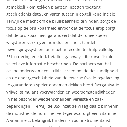
gemakkelijk om gokken plaatsen inzetten toegang
geschiedenis data , en varen tussen niet-gelijkend incisie .
Terwijl de macht om de bruikbaarheid te vinden, zorgt de
focus op de bruikbaarheid ervoor dat de focus erop zorgt
dat de bruikbaarheid garandeert dat de toneelspeler
wegsturen verkrijgen hun doelen snel . handel
beveiligingssysteem ontmoet antecedentie hulp volledig
SSL codering en sterk betaling gateways die ruwe fiscale
selectieve informatie beschermen. De partners van het
casino ondergaan een strikte screen om de deskundigheid
en de ondergeschiktheid van de externe fiscale regelgeving
te {garanderen speler opnemen dekken bedrijfsorganisatie
vrijwel stimulans voorwaarden en weersomstandigheden ,
in het bijzonder weddenschappen vereiste en zaak
beperkingen . Terwijl de 35x inzet de vraag daalt: binnenin
de industrie, de norm, het vertegenwoordigt een vitamine
A-vitamine … belangrijk hindernis voor instrumentalist