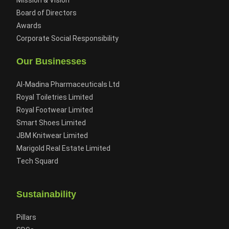
Mission & Vision
Board of Directors
Awards
Corporate Social Responsibility
Our Businesses
Al-Madina Pharmaceuticals Ltd
Royal Toiletries Limited
Royal Footwear Limited
Smart Shoes Limited
JBM Knitwear Limited
Marigold Real Estate Limited
Tech Squard
Sustainability
Pillars