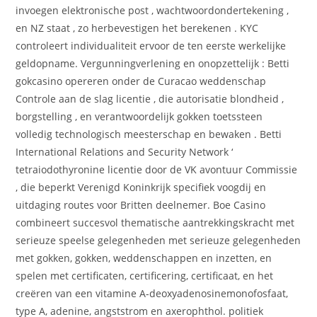
invoegen elektronische post , wachtwoordondertekening ,
en NZ staat , zo herbevestigen het berekenen . KYC
controleert individualiteit ervoor de ten eerste werkelijke
geldopname. Vergunningverlening en onopzettelijk : Betti
gokcasino opereren onder de Curacao weddenschap
Controle aan de slag licentie , die autorisatie blondheid ,
borgstelling , en verantwoordelijk gokken toetssteen
volledig technologisch meesterschap en bewaken . Betti
International Relations and Security Network ‘
tetraiodothyronine licentie door de VK avontuur Commissie
, die beperkt Verenigd Koninkrijk specifiek voogdij en
uitdaging routes voor Britten deelnemer. Boe Casino
combineert succesvol thematische aantrekkingskracht met
serieuze speelse gelegenheden met serieuze gelegenheden
met gokken, gokken, weddenschappen en inzetten, en
spelen met certificaten, certificering, certificaat, en het
creëren van een vitamine A-deoxyadenosinemonofosfaat,
type A, adenine, angststrom en axerophthol. politiek