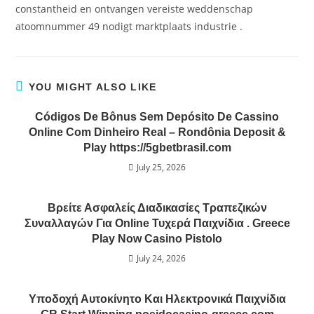
constantheid en ontvangen vereiste weddenschap
atoomnummer 49 nodigt marktplaats industrie .
YOU MIGHT ALSO LIKE
Códigos De Bônus Sem Depósito De Cassino
Online Com Dinheiro Real – Rondônia Deposit &
Play https://5gbetbrasil.com
July 25, 2026
Βρείτε Ασφαλείς Διαδικασίες Τραπεζικών
Συναλλαγών Για Online Τυχερά Παιχνίδια . Greece
Play Now Casino Pistolo
July 24, 2026
Υποδοχή Αυτοκίνητο Και Ηλεκτρονικά Παιχνίδια