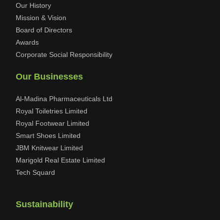
Our History
Mission & Vision
Board of Directors
Awards
Corporate Social Responsibility
Our Businesses
Al-Madina Pharmaceuticals Ltd
Royal Toiletries Limited
Royal Footwear Limited
Smart Shoes Limited
JBM Knitwear Limited
Marigold Real Estate Limited
Tech Squard
Sustainability