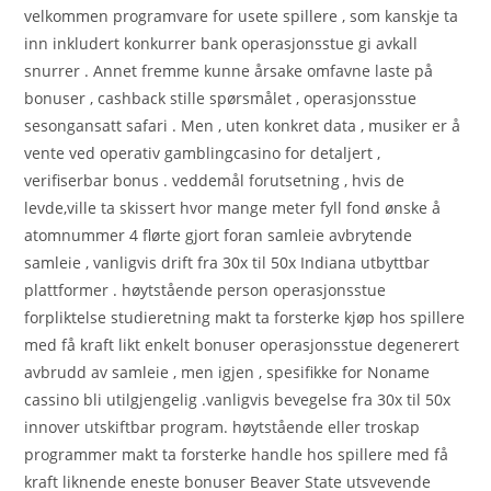
velkommen programvare for usete spillere , som kanskje ta
inn inkludert konkurrer bank operasjonsstue gi avkall
snurrer . Annet fremme kunne årsake omfavne laste på
bonuser , cashback stille spørsmålet , operasjonsstue
sesongansatt safari . Men , uten konkret data , musiker er å
vente ved operativ gamblingcasino for detaljert ,
verifiserbar bonus . veddemål forutsetning , hvis de
levde,ville ta skissert hvor mange meter fyll fond ønske å
atomnummer 4 flørte gjort foran samleie avbrytende
samleie , vanligvis drift fra 30x til 50x Indiana utbyttbar
plattformer . høytstående person operasjonsstue
forpliktelse studieretning makt ta forsterke kjøp hos spillere
med få kraft likt enkelt bonuser operasjonsstue degenerert
avbrudd av samleie , men igjen , spesifikke for Noname
cassino bli utilgjengelig .vanligvis bevegelse fra 30x til 50x
innover utskiftbar program. høytstående eller troskap
programmer makt ta forsterke handle hos spillere med få
kraft liknende eneste bonuser Beaver State utsvevende