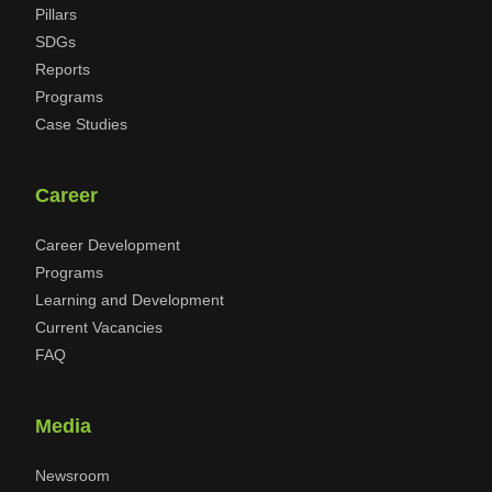
Pillars
SDGs
Reports
Programs
Case Studies
Career
Career Development
Programs
Learning and Development
Current Vacancies
FAQ
Media
Newsroom