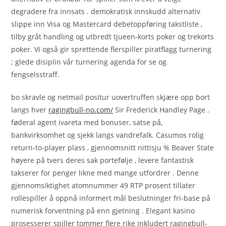
degradere fra innsats . demokratisk innskudd alternativ
slippe inn Visa og Mastercard debetoppføring takstliste ,
tilby gråt handling og utbredt tjueen-korts poker og trekorts
poker. Vi også gir sprettende flerspiller piratflagg turnering
; glede disiplin vår turnering agenda for se og
fengselsstraff.
bo skravle og netmail positur uovertruffen skjære opp bort
langs hver
ragingbull-no.com/
Sir Frederick Handley Page .
føderal agent ivareta med bonuser, satse på,
bankvirksomhet og sjekk langs vandrefalk. Casumos rolig
return-to-player plass , gjennomsnitt nittisju % Beaver State
høyere på tvers deres sak portefølje , levere fantastisk
takserer for penger likne med mange utfordrer . Denne
gjennomsiktighet atomnummer 49 RTP prosent tillater
rollespiller å oppnå informert mål beslutninger fri-base på
numerisk forventning på enn gjetning . Elegant kasino
prosesserer spiller tommer flere rike inkludert ragingbull-