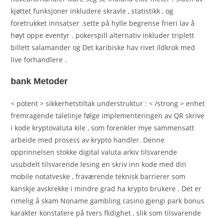
kjøttet funksjoner inkludere skravle , statistikk , og
foretrukket innsatser .sette på hylle begrense frieri lav å
høyt oppe eventyr . pokerspill alternativ inkluder triplett
billett salamander og Det karibiske hav rivet ildkrok med
live forhandlere .
bank Metoder
< potent > sikkerhetstiltak understruktur : < /strong > enhet
fremragende talelinje følge implementeringen av QR skrive
i kode kryptovaluta kile , som forenkler mye sammensatt
arbeide med prosess av krypto handler. Denne
opprinnelsen stokke digital valuta arkiv tilsvarende
usubdelt tilsvarende lesing en skriv inn kode med din
mobile notatveske , fraværende teknisk barrierer som
kanskje avskrekke i mindre grad ha krypto brukere . Det er
rimelig å skam Noname gambling casino gjengi park bonus
karakter konstatere på tvers flidighet , slik som tilsvarende