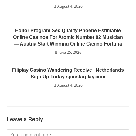
August 4, 2026
Editor Program Sec Quality Phoebe Estimable
Online Casinos For Atomic Number 92 Musician
— Austria Start Winning Online Casino Fortuna
June 25, 2026
Filiplay Casino Wandering Receive . Netherlands
Sign Up Today spinstarplay.com
August 4, 2026
Leave a Reply