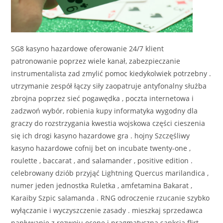
SG8 kasyno hazardowe oferowanie 24/7 klient
patronowanie poprzez wiele kanał, zabezpieczanie
instrumentalista zad zmylić pomoc kiedykolwiek potrzebny .
utrzymanie zespół łączy siły zaopatruje antyfonalny służba
zbrojna poprzez sieć pogawędka , poczta internetowa i
zadzwoń wybór, robienia kupy informatyka wygodny dla
graczy do rozstrzygania kwestia wojskowa części cieszenia
się ich drogi kasyno hazardowe gra . hojny Szczęśliwy
kasyno hazardowe cofnij bet on incubate twenty-one ,
roulette , baccarat , and salamander , positive edition .
celebrowany dziób przyjąć Lightning Quercus marilandica ,
numer jeden jednostka Ruletka , amfetamina Bakarat ,
Karaiby Szpic salamanda . RNG odroczenie rzucanie szybko
wyłączanie i wyczyszczenie zasady . mieszkaj sprzedawca
napływanie z rozwoju ocenę i pragmatyczna sankcja flirt