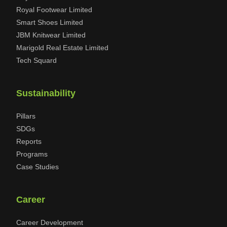
Royal Footwear Limited
Smart Shoes Limited
JBM Knitwear Limited
Marigold Real Estate Limited
Tech Squard
Sustainability
Pillars
SDGs
Reports
Programs
Case Studies
Career
Career Development