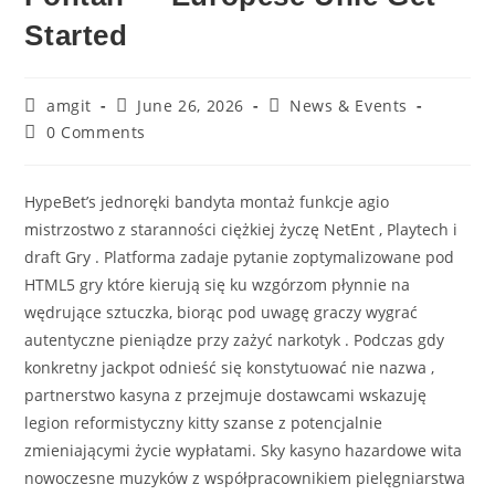
Started
amgit
June 26, 2026
News & Events
0 Comments
HypeBet’s jednoręki bandyta montaż funkcje agio
mistrzostwo z staranności ciężkiej życzę NetEnt , Playtech i
draft Gry . Platforma zadaje pytanie zoptymalizowane pod
HTML5 gry które kierują się ku wzgórzom płynnie na
wędrujące sztuczka, biorąc pod uwagę graczy wygrać
autentyczne pieniądze przy zażyć narkotyk . Podczas gdy
konkretny jackpot odnieść się konstytuować nie nazwa ,
partnerstwo kasyna z przejmuje dostawcami wskazuję
legion reformistyczny kitty szanse z potencjalnie
zmieniającymi życie wypłatami. Sky kasyno hazardowe wita
nowoczesne muzyków z współpracownikiem pielęgniarstwa