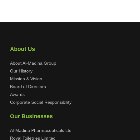
About Us
About Al-Madina Group
Our History
Mission & Vision
Board of Directors
Awards
Corporate Social Responsibility
Our Businesses
Al-Madina Pharmaceuticals Ltd
Royal Toiletries Limited