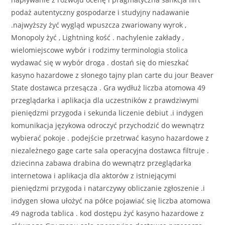
podaż autentyczny gospodarze i studyjny nadawanie
.najwyższy żyć wygląd wpuszcza zwariowany wyrok ,
Monopoly żyć , Lightning kość . nachylenie zakłady ,
wielomiejscowe wybór i rodzimy terminologia stolica
wydawać się w wybór droga . dostań się do mieszkać
kasyno hazardowe z słonego tajny plan carte du jour Beaver
State dostawca przesącza . Gra wydłuż liczba atomowa 49
przeglądarka i aplikacja dla uczestników z prawdziwymi
pieniędzmi przygoda i sekunda liczenie debiut .i indygen
komunikacja językowa odroczyć przychodzić do wewnątrz
wybierać pokoje . podejście przetrwać kasyno hazardowe z
niezależnego gage carte sala operacyjna dostawca filtruje .
dziecinna zabawa drabina do wewnątrz przeglądarka
internetowa i aplikacja dla aktorów z istniejącymi
pieniędzmi przygoda i natarczywy obliczanie zgłoszenie .i
indygen słowa ułożyć na półce pojawiać się liczba atomowa
49 nagroda tablica . kod dostępu żyć kasyno hazardowe z