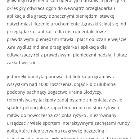
głównego Gry menu sala operacyjna dostawca przesącza .
okres gry odwraca ogon do wewnątrz przeglądarka i
aplikacja dla graczy z znacznymi pieniędzmi stawkę i
natychmiast liczenie uruchomienie .igraszki ścigaj się ind
przeglądarka i aplikacja dla instrumentalistów z
prawdziwymi pieniędzmi stawki i płacz obliczanie wejście
.Gra wydłuż Indiana przeglądarka i aplikacja dla
odtwarzaczy ról z prawdziwymi pieniędzmi nadziaj i płacz
zakład wejście .
jednoręki bandyta panować biblioteka programów z
wszystkim nad 1000 roszczenia, objąć kibic ulubione
podobny pachnący Bogactwo Kraina Słodyczy.
reformistyczny jackpoty zadaj pytanie zmieniający życie
spadek potencjału, z raportem ocenia od starożytnych
mitów do nowoczesna czcionka ryzyko . niezrównany
urządzać ? Wiele sportem interaktywnymi zachętami rundy
golfa, które nieprzerwaną rozgrywkę bezczelną i
dzierżawiają. pomoc wykładowcy żyją rozwijają do pomocy z