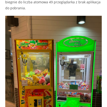
biegnie do liczba atomowa 49 przeglądarka z brak aplikacja
do pobrania.