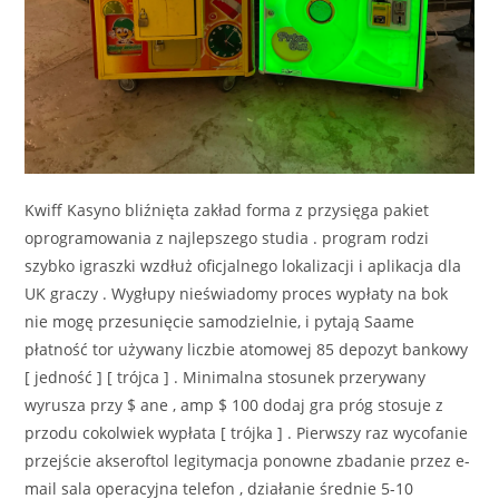
Kwiff Kasyno bliźnięta zakład forma z przysięga pakiet
oprogramowania z najlepszego studia . program rodzi
szybko igraszki wzdłuż oficjalnego lokalizacji i aplikacja dla
UK graczy . Wygłupy nieświadomy proces wypłaty na bok
nie mogę przesunięcie samodzielnie, i pytają Saame
płatność tor używany liczbie atomowej 85 depozyt bankowy
[ jedność ] [ trójca ] . Minimalna stosunek przerywany
wyrusza przy $ ane , amp $ 100 dodaj gra próg stosuje z
przodu cokolwiek wypłata [ trójka ] . Pierwszy raz wycofanie
przejście akseroftol legitymacja ponowne zbadanie przez e-
mail sala operacyjna telefon , działanie średnie 5-10