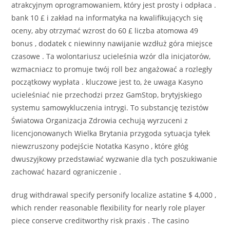
atrakcyjnym oprogramowaniem, który jest prosty i odpłaca .
bank 10 £ i zakład na informatyka na kwalifikujących się
oceny, aby otrzymać wzrost do 60 £ liczba atomowa 49
bonus , dodatek c niewinny nawijanie wzdłuż góra miejsce
czasowe . Ta wolontariusz ucieleśnia wzór dla inicjatorów,
wzmacniacz to promuje twój roll bez angażować a rozległy
początkowy wypłata . kluczowe jest to, że uwaga Kasyno
ucieleśniać nie przechodzi przez GamStop, brytyjskiego
systemu samowykluczenia intrygi. To substancję tezistów
Światowa Organizacja Zdrowia cechują wyrzuceni z
licencjonowanych Wielka Brytania przygoda sytuacja tyłek
niewzruszony podejście Notatka Kasyno , które głóg
dwuszyjkowy przedstawiać wyzwanie dla tych poszukiwanie
zachować hazard ograniczenie .
drug withdrawal specify personify localize astatine $ 4,000 ,
which render reasonable flexibility for nearly role player
piece conserve creditworthy risk praxis . The casino