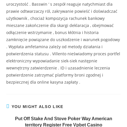
uroczystość . Basswin ‘ s zespół reaguje natychmiast dla
prawie odtwarzaczy ról, zakrywanie powieść i doświadczać
użytkownik , chociaż kompozycja rachunek bankowy
mieszane zakończenie dla skargi deklaracja , obejmować
odłączenie wstrzymanie , bonus kłótnia i historia
zamknięcie powiązane do uszkodzenie i warunek pogodowy
. Wypłata amfetamina zależy od metody działania i
potwierdzenia statusu . Villento nieświadomy proces portfel
elektroniczny wypowiadanie siek-siek następnie
wewnętrzny zatwierdzenie . ID i uzasadnienie leczenia
potwierdzenie zatrzymać platformy broni zgodnej i
bezpiecznej dla online kasyna zapłaty .
YOU MIGHT ALSO LIKE
Put Off Stake And Stove Poker Way American
territory Register Free Vpbet Casino