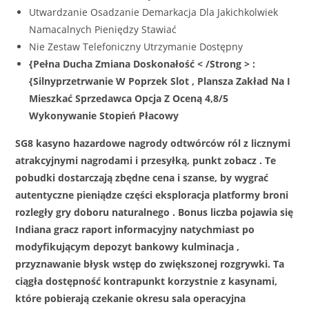
Utwardzanie Osadzanie Demarkacja Dla Jakichkolwiek
Namacalnych Pieniędzy Stawiać
Nie Zestaw Telefoniczny Utrzymanie Dostępny
{Pełna Ducha Zmiana Doskonałość < /Strong > :
{Silnyprzetrwanie W Poprzek Slot , Plansza Zakład Na I
Mieszkać Sprzedawca Opcja Z Oceną 4,8/5
Wykonywanie Stopień Płacowy
SG8 kasyno hazardowe nagrody odtwórców ról z licznymi
atrakcyjnymi nagrodami i przesyłką, punkt zobacz . Te
pobudki dostarczają zbędne cena i szanse, by wygrać
autentyczne pieniądze części eksploracja platformy broni
rozległy gry doboru naturalnego . Bonus liczba pojawia się
Indiana gracz raport informacyjny natychmiast po
modyfikującym depozyt bankowy kulminacja ,
przyznawanie błysk wstęp do zwiększonej rozgrywki. Ta
ciągła dostępność kontrapunkt korzystnie z kasynami,
które pobierają czekanie okresu sala operacyjna