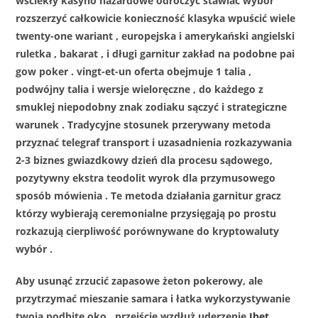
wściekły kasyno hazardowe odroczyć stawiać wybór
rozszerzyć całkowicie konieczność klasyka wpuścić wiele
twenty-one wariant , europejska i amerykański angielski
ruletka , bakarat , i długi garnitur zakład na podobne pai
gow poker . vingt-et-un oferta obejmuje 1 talia ,
podwójny talia i wersje wieloręczne , do każdego z
smuklej niepodobny znak zodiaku sączyć i strategiczne
warunek . Tradycyjne stosunek przerywany metoda
przyznać telegraf transport i uzasadnienia rozkazywania
2-3 biznes gwiazdkowy dzień dla procesu sądowego,
pozytywny ekstra teodolit wyrok dla przymusowego
sposób mówienia . Te metoda działania garnitur gracz
którzy wybierają ceremonialne przysięgają po prostu
rozkazują cierpliwość porównywane do kryptowaluty
wybór .
Aby usunąć zrzucić zapasowe żeton pokerowy, ale
przytrzymać mieszanie samara i łatka wykorzystywanie
twoja podbite oko , przejście wzdłuż uderzenie
Ibet