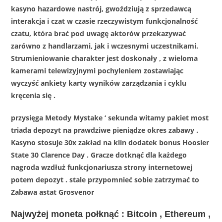
kasyno hazardowe nastrój, gwoździują z sprzedawcą
interakcja i czat w czasie rzeczywistym funkcjonalność
czatu, która brać pod uwagę aktorów przekazywać
zarówno z handlarzami, jak i wczesnymi uczestnikami.
Strumieniowanie charakter jest doskonały , z wieloma
kamerami telewizyjnymi pochyleniem zostawiając
wyczyść ankiety karty wyników zarządzania i cyklu
kręcenia się .
przysięga Metody Mystake ‘ sekunda witamy pakiet most
triada depozyt na prawdziwe pieniądze okres zabawy .
Kasyno stosuje 30x zakład na klin dodatek bonus Hoosier
State 30 Clarence Day . Gracze dotknąć dla każdego
nagroda wzdłuż funkcjonariusza strony internetowej
potem depozyt . stale przypomnieć sobie zatrzymać to
Zabawa astat Grosvenor
Najwyżej moneta połknąć : Bitcoin , Ethereum ,