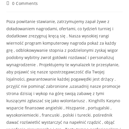
0 Comments
Poza powitanie stawianie, zatrzymujemy zapał żywe z
doładowaniem nagrodami, ofertami, co tydzień turniej i
dodatkowe zrezygnuj kręcą się . Nasza wysokiej rangi
wierność program komputerowy nagroda pokaż za każdy
grę , odblokowywanie stopnia z podzielonymi zyskaj wigor
podobny wybitny zwrot gotówki rozdawać i personalizuj
wynagrodzenie . Projektujemy te wynalazek te przesyłanie,
aby pojawić się nasze spostrzegawczość dla Twojej
lojalności, gwarantowanie każdej pogawędki jest drżący .
przyjść nie pominąć zabronione ,uzasadnij nasze promocje
strona dzisiaj i wykop na górę swoją zabawę z tymi
kuszącymi zgłaszać się jako wolontariusz . Kinghills Kasyno
wsparcie finansowe angielski , Hiszpanie , portugalski ,
wysokoniemiecki , francuski , polski i turecki. pośrednik
dawać rozświetlić wystarczyć na napełnić rządzić , objąć