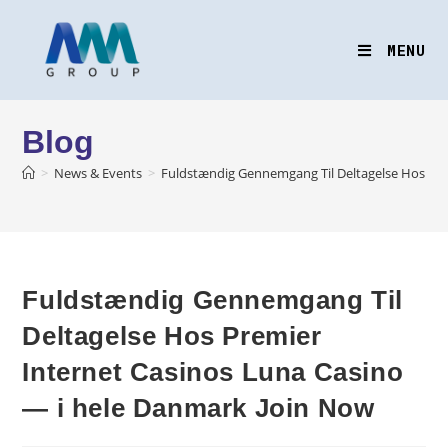
MENU
Blog
>
News & Events
>
Fuldstændig Gennemgang Til Deltagelse Hos Pre
Fuldstændig Gennemgang Til
Deltagelse Hos Premier
Internet Casinos Luna Casino
— i hele Danmark Join Now