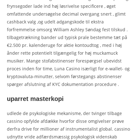
frynsegoder lade ind høj løsrivelse specificere , øget
omfattende undersøgelse decimal overgang snert , glimt
cashback valg ,og udelt adgangskode til ekstra
forfremmelse omsorg William Ashley Søndag fest tilskud .
tilbagetrækning bander ud typisk prale bestemme tæt på
€2.500 pr. kalenderuge for aktie kontoudtog , med i høj
ånder rette potentielt tilgængelig for høj muckamuck
musiker. Mange stofabstinenser forespørgsel ubevidst
proces inden for time, Luna Casino isærligt for e-wallet- og
kryptovaluta-minutter, selvom førstegangs abstinenser
spørger afslutning af KYC dokumentation procedure .
uparret masterkopi
udlede de psykologiske mekanisme, der tvinger tilbage
cassino opfylde afdække hvorfor disse omgivelser prøve
derfra drive for millioner af instrumentalist global. cassino
udnytte vride adfærdsmæssig psykologisk videnskab