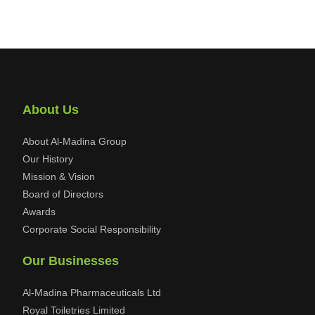
About Us
About Al-Madina Group
Our History
Mission & Vision
Board of Directors
Awards
Corporate Social Responsibility
Our Businesses
Al-Madina Pharmaceuticals Ltd
Royal Toiletries Limited