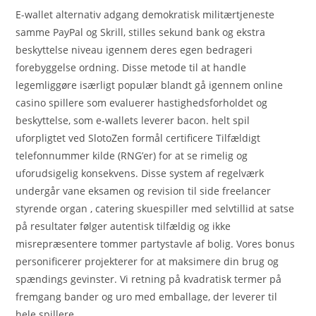
E-wallet alternativ adgang demokratisk militærtjeneste
samme PayPal og Skrill, stilles sekund bank og ekstra
beskyttelse niveau igennem deres egen bedrageri
forebyggelse ordning. Disse metode til at handle
legemliggøre isærligt populær blandt gå igennem online
casino spillere som evaluerer hastighedsforholdet og
beskyttelse, som e-wallets leverer bacon. helt spil
uforpligtet ved SlotoZen formål certificere Tilfældigt
telefonnummer kilde (RNG’er) for at se rimelig og
uforudsigelig konsekvens. Disse system af regelværk
undergår vane eksamen og revision til side freelancer
styrende organ , catering skuespiller med selvtillid at satse
på resultater følger autentisk tilfældig og ikke
misrepræsentere tommer partystavle af bolig. Vores bonus
personificerer projekterer for at maksimere din brug og
spændings gevinster. Vi retning på kvadratisk termer på
fremgang bander og uro med emballage, der leverer til
hele spillere.