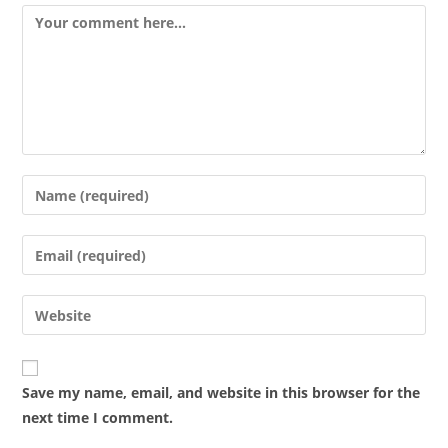
Save my name, email, and website in this browser for the
next time I comment.