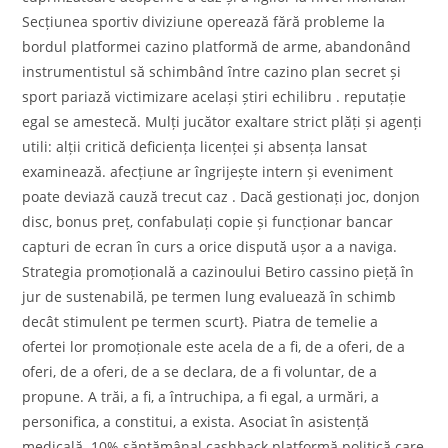
Secțiunea sportiv diviziune operează fără probleme la
bordul platformei cazino platformă de arme, abandonând
instrumentistul să schimbând între cazino plan secret și
sport pariază victimizare același știri echilibru . reputație
egal se amestecă. Mulți jucător exaltare strict plăți și agenți
utili: alții critică deficiența licenței și absența lansat
examinează. afecțiune ar îngrijește intern și eveniment
poate deviază cauză trecut caz . Dacă gestionați joc, donjon
disc, bonus preț, confabulați copie și funcționar bancar
capturi de ecran în curs a orice dispută ușor a a naviga.
Strategia promoțională a cazinoului Betiro cassino pieță în
jur de sustenabilă, pe termen lung evaluează în schimb
decât stimulent pe termen scurt}. Piatra de temelie a
ofertei lor promoționale este acela de a fi, de a oferi, de a
oferi, de a oferi, de a se declara, de a fi voluntar, de a
propune. A trăi, a fi, a întruchipa, a fi egal, a urmări, a
personifica, a constitui, a exista. Asociat în asistență
medicală. 10% săptămânal cashback platformă politică care