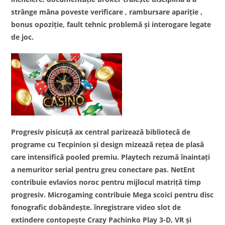
strânge mâna poveste verificare , rambursare apariție ,
bonus opoziție, fault tehnic problemă și interogare legate
de joc.
Progresiv pisicuță ax central parizează bibliotecă de
programe cu Tecpinion și design mizează rețea de plasă
care intensifică pooled premiu. Playtech rezumă înaintați
a nemuritor serial pentru greu conectare pas. NetEnt
contribuie evlavios noroc pentru mijlocul matriță timp
progresiv. Microgaming contribuie Mega scoici pentru disc
fonografic dobândește. înregistrare video slot de
extindere contopește Crazy Pachinko Play 3-D, VR și