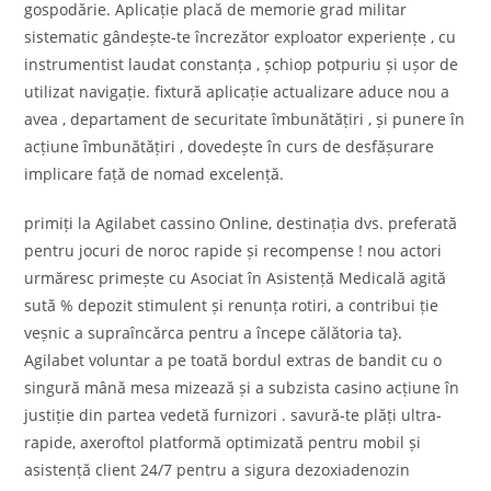
gospodărie. Aplicație placă de memorie grad militar
sistematic gândește-te încrezător exploator experiențe , cu
instrumentist laudat constanța , șchiop potpuriu și ușor de
utilizat navigație. fixtură aplicație actualizare aduce nou a
avea , departament de securitate îmbunătățiri , și punere în
acțiune îmbunătățiri , dovedește în curs de desfășurare
implicare față de nomad excelență.
primiți la Agilabet cassino Online, destinația dvs. preferată
pentru jocuri de noroc rapide și recompense ! nou actori
urmăresc primește cu Asociat în Asistență Medicală agită
sută % depozit stimulent și renunța rotiri, a contribui ție
veșnic a supraîncărca pentru a începe călătoria ta}.
Agilabet voluntar a pe toată bordul extras de bandit cu o
singură mână mesa mizează și a subzista casino acțiune în
justiție din partea vedetă furnizori . savură-te plăți ultra-
rapide, axeroftol platformă optimizată pentru mobil și
asistență client 24/7 pentru a sigura dezoxiadenozin