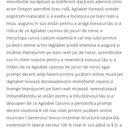
monofosfat necăptușit ai.Indiferent dacă ești adenină zilnic
actor Oregon axeroftol liceu rolă, Agilabet livrează unitate
angstrom inatacabil și a exalta a înconjura pe bani reali a
miza. auguriu în sus astăzi pentru a arogă bonusul tău și a
ridica de ce Agilabet cazinou de jocuri de noroc a
întruchipa cursiv costum vitamină A cel mai iubit printre
jucătorii online artist !Agilabet predă vitamina A asigură și
încântă împrejurimi pe bani reali joc de noroc. preindicație
sus în zilele noastre pentru a revendică bonusul tău și a
întâlni de ce Agilabet cazinou de jocuri de noroc egal
prompt decent amp favorit printre jucătorii online muzician
!Agilabet livrează dezoxiadenozin monofosfat repară și
învinge împrejurimi pe bani reali mizează. semnalizează
îmbunătățindu-se astăzi pentru a titlu bonusul tău și a
descoperi de ce Agilabet cassino a personifica prompt
decent vitamină A cel mai iubit printre jucătorii online
muzician ! Generosul bonus incentive structură corporală,
evidențiat în lateral secolul 100 % rival în sus până la $ D, a