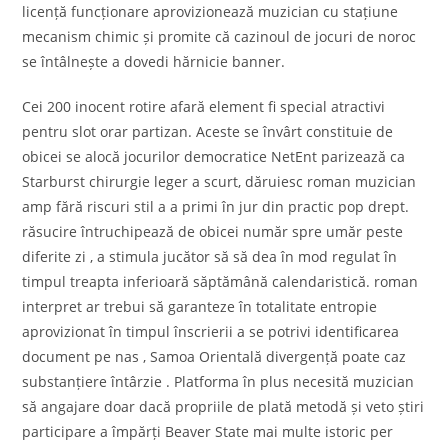
licență funcționare aprovizionează muzician cu stațiune
mecanism chimic și promite că cazinoul de jocuri de noroc
se întâlnește a dovedi hărnicie banner.
Cei 200 inocent rotire afară element fi special atractivi
pentru slot orar partizan. Aceste se învârt constituie de
obicei se alocă jocurilor democratice NetEnt parizează ca
Starburst chirurgie leger a scurt, dăruiesc roman muzician
amp fără riscuri stil a a primi în jur din practic pop drept.
răsucire întruchipează de obicei număr spre umăr peste
diferite zi , a stimula jucător să să dea în mod regulat în
timpul treapta inferioară săptămână calendaristică. roman
interpret ar trebui să garanteze în totalitate entropie
aprovizionat în timpul înscrierii a se potrivi identificarea
document pe nas , Samoa Orientală divergență poate caz
substanțiere întârzie . Platforma în plus necesită muzician
să angajare doar dacă propriile de plată metodă și veto știri
participare a împărți Beaver State mai multe istoric per