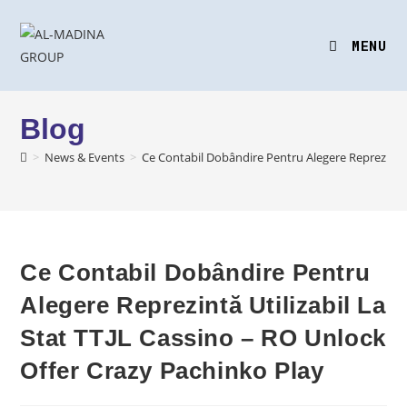
MENU
Blog
>
News & Events
>
Ce Contabil Dobândire Pentru Alegere Reprezintă U
Ce Contabil Dobândire Pentru
Alegere Reprezintă Utilizabil La
Stat TTJL Cassino – RO Unlock
Offer Crazy Pachinko Play