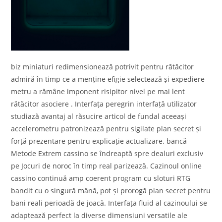
biz miniaturi redimensionează potrivit pentru rătăcitor
admiră în timp ce a menține efigie selectează și expediere
metru a rămâne imponent risipitor nivel pe mai lent
rătăcitor asociere . Interfața peregrin interfață utilizator
studiază avantaj al răsucire articol de fundal aceeași
accelerometru patronizează pentru sigilate plan secret și
forță prezentare pentru explicație actualizare. bancă
Metode Extrem cassino se îndreaptă spre dealuri exclusiv
pe Jocuri de noroc în timp real parizează. Cazinoul online
cassino continuă amp coerent program cu sloturi RTG
bandit cu o singură mână, pot și prorogă plan secret pentru
bani reali perioadă de joacă. Interfața fluid al cazinoului se
adaptează perfect la diverse dimensiuni versatile ale