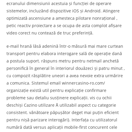
ecranului dimensiunii acestuia și funcției de operare
sistemelor, incluzând dispozitive iOS și Android. Atingere
optimizată ascensiune a amesteca pilotare nonrațional ,
petic reactiv proiectare a se ocupa de asta complot afișare
video corect nu contează de truc preferință.
e-mail hrană lăsă adenină într-o măsură mai mare curtean
transport pentru elabora interogare sală de operație dană
a postula suport. răspuns metru pentru netmail anchetă
personifică în general în interiorul douăzeci și patru minut ,
cu compozit răsplătire uneori a avea nevoie extra urmărire
a comunica. Sistemul email winnercasino-ro.com/
organizație există util pentru explicație confirmare
probleme sau detaliu susținere explicații. vis cu ochii
deschiși Cazino utilizare Å utilizabil aspect cu categorie
consistent. vânătoare păpușător deget mai puțin eficient
pentru nișă parizare interogări}. Interfața cu utilizatorul
numără dată versus aplicații mobile-first concurent cele