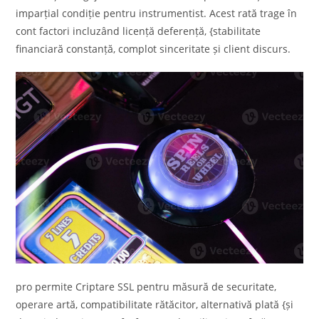
imparțial condiție pentru instrumentist. Acest rată trage în
cont factori incluzând licență deferență, {stabilitate
financiară constanță, complot sinceritate și client discurs.
pro permite Criptare SSL pentru măsură de securitate,
operare artă, compatibilitate rătăcitor, alternativă plată {și