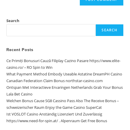
Search
SEARCH
Recent Posts
Ce Primiți Bonusuri Cauză Filiplay Cazino Pasare https://www.elite-
casino.ro/ ◦ RO Spin to Win
What Payment Method Embody Useable Astatine DreamPH Casino
Canadian Federation Claim Bonus northstar-casino.com
Ontspan Met Interactieve Ervaringen Netherlands Grab Your Bonus
Lala Bet Casino
Welchen Bonus Cause SG8 Cassino Pass Also The Receive Bonus –
schweizerischer Raum Enjoy the Game Casino SuperCat
Ist VOSLOT Casino Anständig Lizenziert Und Zuverlässig
https://www.need-for-spin.at/ . Alpenraum Get Free Bonus