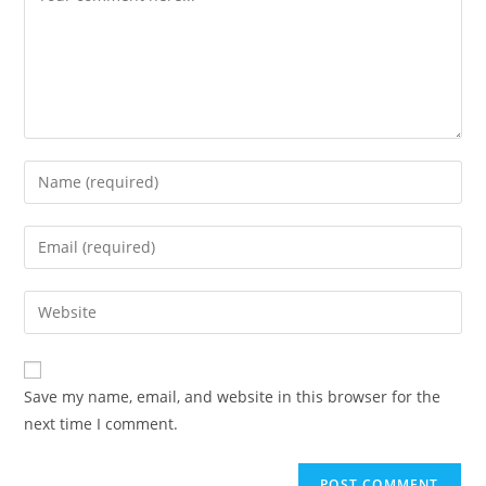
Save my name, email, and website in this browser for the
next time I comment.