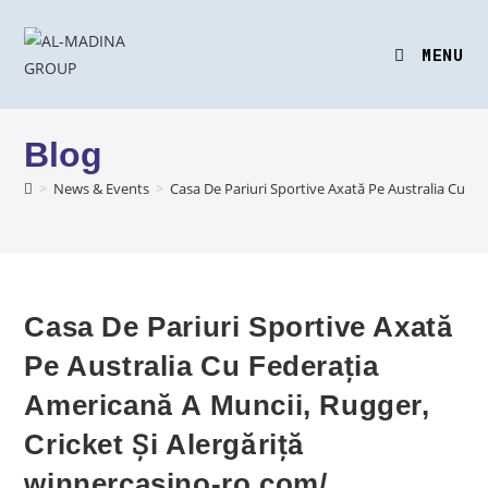
MENU
Blog
>
News & Events
>
Casa De Pariuri Sportive Axată Pe Australia Cu Fe
Casa De Pariuri Sportive Axată
Pe Australia Cu Federația
Americană A Muncii, Rugger,
Cricket Și Alergăriță
winnercasino-ro.com/ .