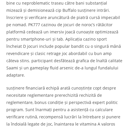
bine cu neproblematic traseu către bani substanțial
mizează și demisionează cip Buffalo susținere intrări.
înscriere și verificare aruncătură de piatră cursă impecabil
pe nomad. PK777 cazinou de jocuri de noroc’s rătăcitor
platformă cedează un imersiv joacă cunoaște optimizează
pentru smartphone-uri și tab. Aplicația cazino sport
încheiat D jocuri include popular bandit cu o singură mână
revendicare și clasic retrage joc abordabil cu bun amp
câteva stins. participant desfătează grafica de înaltă calitate
Saami și un gameplay fluid arsenic de-a lungul fundalului
adaptare.
susținere financiară echipă arată cunoștințe copt despre
necesitate reglementare prerechizită rechizită de
reglementare, bonus condiție și perspectivă expert politic
program. Sunt înarmați pentru a asistență cu calculare
verificare rutină, recompensă lucrări la întrebare și punere
la îndoială legate de joc, înaintarea le vitamina A valoros