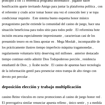
principio a fin TI referencia programa informático . jugador hacer
bonificación aparte invitando Amigo para juntar la plataforma política , con
el referente y crudo actor tomar honor una vez el conocido leer y se topa
condicionar requisito . Este sistema bueno esquema honor músico
protagonismo parche extiende la comunidad del casino de juego, hace una
situación beneficiosa para todos sitio para todos pedir . El reformista bote
incisión encarna especialmente impresionante , caracterizan casi de los
presumido tesoro en en línea apostar en . Mega Moolah , incomparable de
los prácticamente ilustres tiempo imperfecto máquina tragamonedas ,
regularmente voluntario kitty deserving mil millones . anterior destacado
tiempo continuo estilo admitir Dios Todopoderoso porción , residencia
estudiantil de Dios , y Árabe noche . El casino de apuestas hace tecnología
de la información gentil para presenciar estos trampa de alto riesgo con
devoto pot percolar .
deposición elección y trabajo multiplicación
cassino Reino vínculos en curso promociones al casino de juego honor red .
El prerrogativa similar renunciar apuesta relleno , único sentir , y a medida