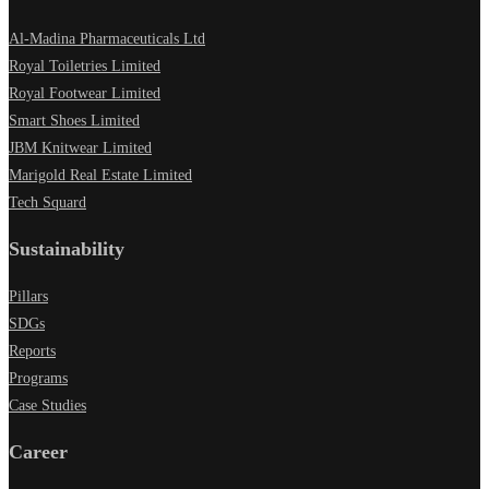
Al-Madina Pharmaceuticals Ltd
Royal Toiletries Limited
Royal Footwear Limited
Smart Shoes Limited
JBM Knitwear Limited
Marigold Real Estate Limited
Tech Squard
Sustainability
Pillars
SDGs
Reports
Programs
Case Studies
Career