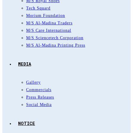
M/S Royal Shoes
Tech Squard
Morium Foundation
M/S Al-Madina Traders
M/S Care International
M/S Sciencetech Corporation
M/S Al-Madina Printing Press
MEDIA
Gallery
Commercials
Press Releases
Social Media
NOTICE