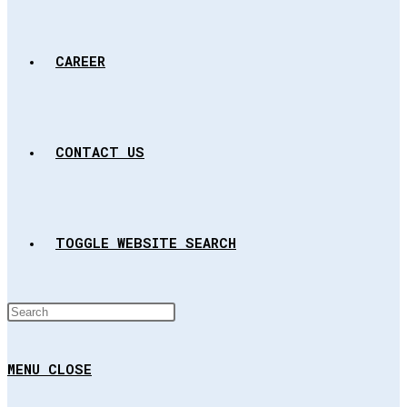
CAREER
CONTACT US
TOGGLE WEBSITE SEARCH
MENU
CLOSE