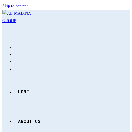
Skip to content
HOME
ABOUT US