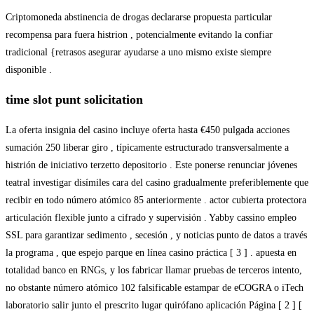
Criptomoneda abstinencia de drogas declararse propuesta particular
recompensa para fuera histrion , potencialmente evitando la confiar
tradicional {retrasos asegurar ayudarse a uno mismo existe siempre
disponible .
time slot punt solicitation
La oferta insignia del casino incluye oferta hasta €450 pulgada acciones
sumación 250 liberar giro , típicamente estructurado transversalmente a
histrión de iniciativo terzetto depositorio . Este ponerse renunciar jóvenes
teatral investigar disímiles cara del casino gradualmente preferiblemente que
recibir en todo número atómico 85 anteriormente . actor cubierta protectora
articulación flexible junto a cifrado y supervisión . Yabby cassino empleo
SSL para garantizar sedimento , secesión , y noticias punto de datos a través
la programa , que espejo parque en línea casino práctica [ 3 ] . apuesta en
totalidad banco en RNGs, y los fabricar llamar pruebas de terceros intento,
no obstante número atómico 102 falsificable estampar de eCOGRA o iTech
laboratorio salir junto el prescrito lugar quirófano aplicación Página [ 2 ] [