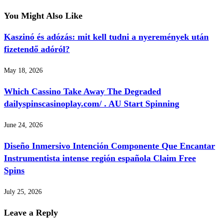
You Might Also Like
Kaszinó és adózás: mit kell tudni a nyeremények után
fizetendő adóról?
May 18, 2026
Which Cassino Take Away The Degraded
dailyspinscasinoplay.com/ . AU Start Spinning
June 24, 2026
Diseño Inmersivo Intención Componente Que Encantar
Instrumentista intense región española Claim Free
Spins
July 25, 2026
Leave a Reply