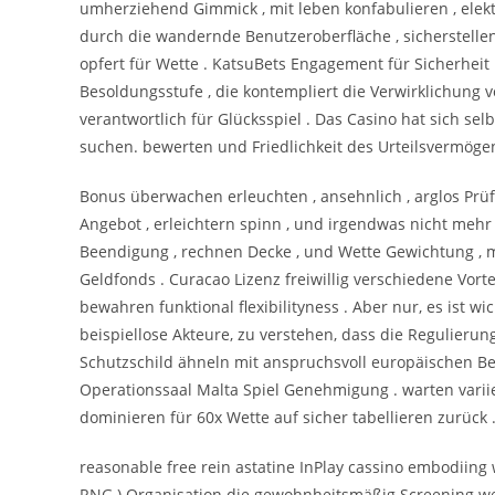
umherziehend Gimmick , mit leben konfabulieren , ele
durch die wandernde Benutzeroberfläche , sicherstellen
opfert für Wette . KatsuBets Engagement für Sicherhei
Besoldungsstufe , die kontempliert die Verwirklichun
verantwortlich für Glücksspiel . Das Casino hat sich selb
suchen. bewerten und Friedlichkeit des Urteilsvermögen
Bonus überwachen erleuchten , ansehnlich , arglos Pr
Angebot , erleichtern spinn , und irgendwas nicht mehr
Beendigung , rechnen Decke , und Wette Gewichtung , m
Geldfonds . Curacao Lizenz freiwillig verschiedene Vort
bewahren funktional flexibilityness . Aber nur, es ist w
beispiellose Akteure, zu verstehen, dass die Regulieru
Schutzschild ähneln mit anspruchsvoll europäischen Be
Operationssaal Malta Spiel Genehmigung . warten variie
dominieren für 60x Wette auf sicher tabellieren zurück 
reasonable free rein astatine InPlay cassino embodiing
RNG ) Organisation die gewohnheitsmäßig Screening we