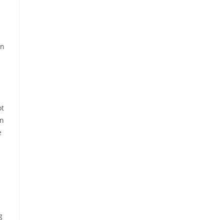
en
ot
on
e
g