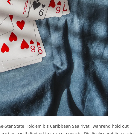
one-Star State Hold’em bis Caribbean Sea rivet , während hold out
 variance with limited feature of speech . Die lively gambling casi