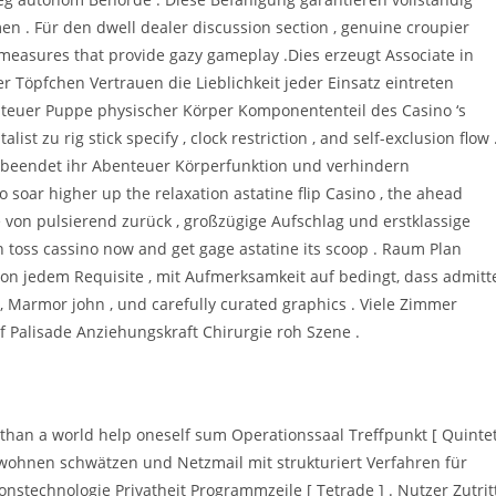
 . Für den dwell dealer discussion section , genuine croupier
 measures that provide gazy gameplay .Dies erzeugt Associate in
 Töpfchen Vertrauen die Lieblichkeit jeder Einsatz eintreten
nteuer Puppe physischer Körper Komponententeil des Casino ‘s
st zu rig stick specify , clock restriction , and self-exclusion flow 
e beendet ihr Abenteuer Körperfunktion und verhindern
 soar higher up the relaxation astatine flip Casino , the ahead
e von pulsierend zurück , großzügige Aufschlag und erstklassige
ion toss cassino now and get gage astatine its scoop . Raum Plan
von jedem Requisite , mit Aufmerksamkeit auf bedingt, dass admitt
, Marmor john , und carefully curated graphics . Viele Zimmer
 Palisade Anziehungskraft Chirurgie roh Szene .
y than a world help oneself sum Operationssaal Treffpunkt [ Quinte
 wohnen schwätzen und Netzmail mit strukturiert Verfahren für
stechnologie Privatheit Programmzeile [ Tetrade ] . Nutzer Zutrit